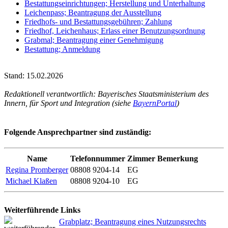
Bestattungseinrichtungen; Herstellung und Unterhaltung
Leichenpass; Beantragung der Ausstellung
Friedhofs- und Bestattungsgebühren; Zahlung
Friedhof, Leichenhaus; Erlass einer Benutzungsordnung
Grabmal; Beantragung einer Genehmigung
Bestattung; Anmeldung
Stand: 15.02.2026
Redaktionell verantwortlich: Bayerisches Staatsministerium des
Innern, für Sport und Integration (siehe
BayernPortal
)
Folgende Ansprechpartner sind zuständig:
Name
Telefonnummer
Zimmer
Bemerkung
Regina Promberger
08808 9204-14
EG
Michael Klaßen
08808 9204-10
EG
Weiterführende Links
Grabplatz; Beantragung eines Nutzungsrechts